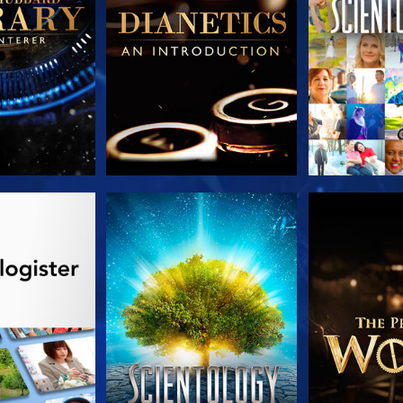
 SERIEN
SE
UTFORSK