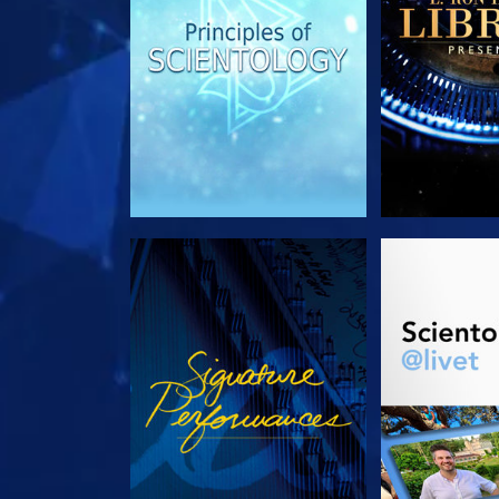
SE
UTFORSK