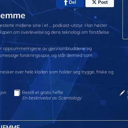
Del
Post
hjemme
terte midlene sine i et ... podkast-utstyr. Han høster
kapen om overlevelse
og dens teknologi om forståelse
er oppsummeringene av gjennombruddene og
gsmessige forskningsspor, og står dermed som
sker over hele kloden som holder seg trygge, friske og
jon
Bestill et gratis hefte
En beskrivelse av Scientology
HJEMME