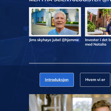
Jims skyhøye jubel @hjemme
Invester i det
med Natalia
Introduksjon
Hvem vi er