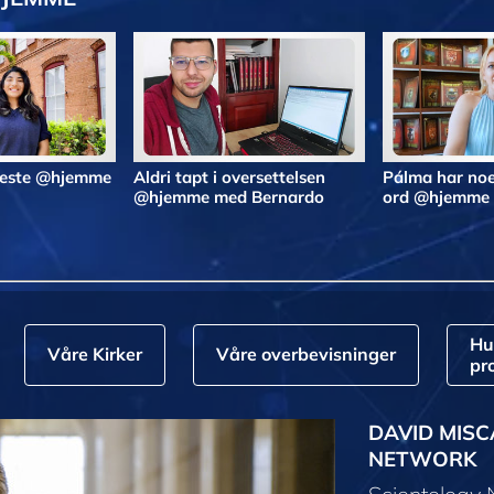
 beste @hjemme
Aldri tapt i oversettelsen
Pálma har noe
@hjemme med Bernardo
ord @hjemme
Hu
Våre Kirker
Våre overbevisninger
pr
DAVID MISC
NETWORK