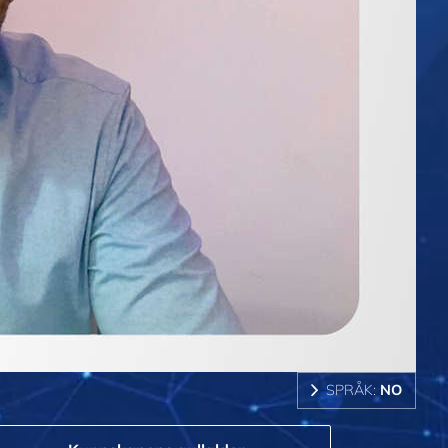
SPRÅK:
NO