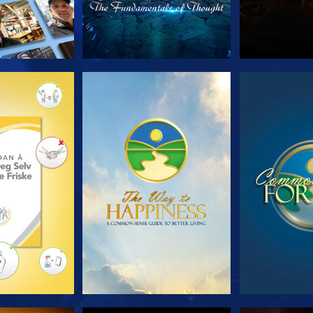
 SERIEN
SE
S