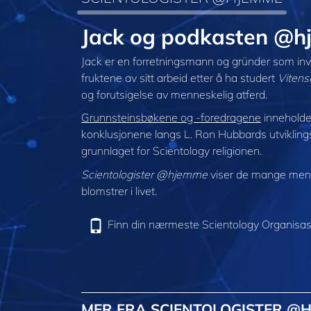
Jack og podkasten @
Jack er en forretningsmann og gründer som inves
fruktene av sitt arbeid etter å ha studert
Vitens
og forutsigelse av menneskelig atferd.
Grunnsteinsbøkene og -foredragene
innehold
konklusjonene langs L. Ron Hubbards utviklin
grunnlaget for Scientology religionen.
Scientologister @hjemme
viser de mange menne
blomstrer i livet.
Finn din nærmeste Scientology Organisas
MER FRA SCIENTOLOGISTER @