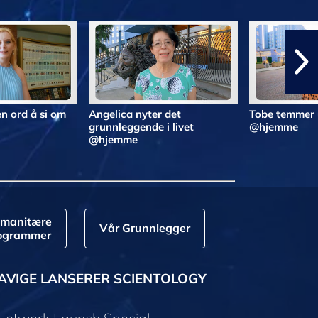
n ord å si om
Angelica nyter det
Tobe temmer 
grunnleggende i livet
@hjemme
@hjemme
manitære
Vår Grunnlegger
ogrammer
AVIGE LANSERER SCIENTOLOGY