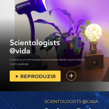
O Jack é um empresário e empreendedor que investiu
num podcast.
REPRODUZIR
SCIENTOLOGISTS @CASA