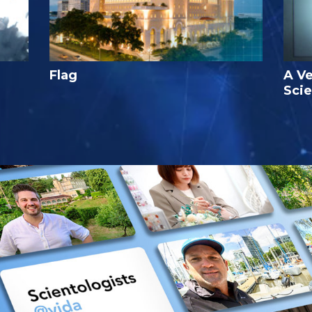
Flag
A Ve
Sci