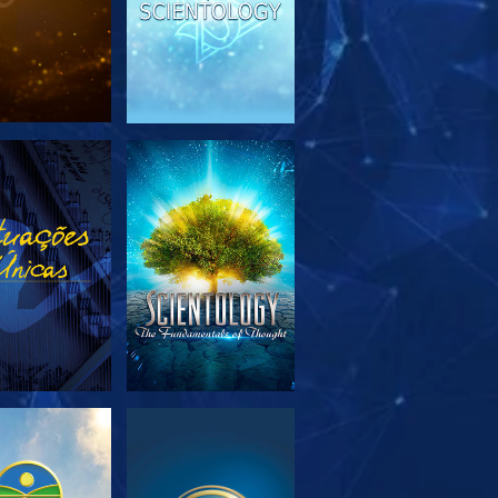
PLORAR A
VER
SÉRIE
PLORAR A
VER
SÉRIE