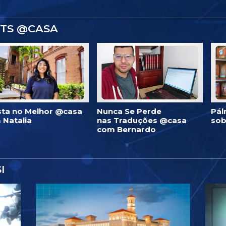
STS @CASA
ista no Melhor @casa
Nunca Se Perde
Pál
 Natalia
nas Traduções @casa
sob
com Bernardo
I