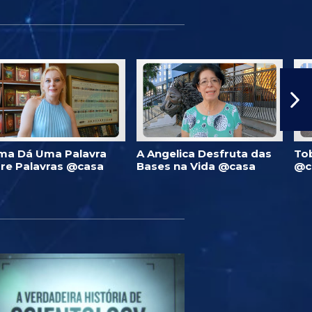
ma Dá Uma Palavra
A Angelica Desfruta das
To
re Palavras @casa
Bases na Vida @casa
@c