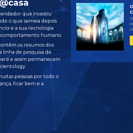
 @casa
O
C
endedor que investiu
Os
tudo o que semeia depois
H
ncia
e a sua tecnologia
Li
o comportamento humano.
ontêm os resumos dos
 linha de pesquisa de
bard e assim permanecem
cientology.
uitas pessoas por todo o
ança, ficar bem e a