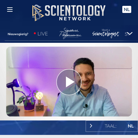
NL
LIVE
Nieuwsgierig?
Play
Video
TAAL:
NL