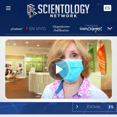
ES
EN VIVO
¿Curioso?
Play
Video
IDIOMA:
ES