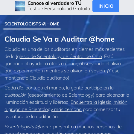
Conoce al verdadero TÚ
INICIO
Test de Personalidad Gratuito
SCIENTOLOGISTS @HOME
Claudia Se Va a Auditar @home
Claudia es una de las auditoras en ciernes más recientes
de la
Iglesia de Scientology de Central de Ohio
. Está
ganando al ayudar a otros a ganar, observando el alivio
que experimentan mientras se alivian en sesión. ¡Y eso
mantiene a Claudia auditando!
Cada día, por todo el mundo, la gente participa en la
auditación
(asesoramiento de Scientology) para alcanzar la
iluminación espiritual y libertad.
Encuentra la Iglesia, misión
o grupo de Scientology más cercano
para comenzar tu
aventura de la auditación.
Scientologists @home
presenta a muchas personas de
todo el mundo que se están manteniendo seguras,