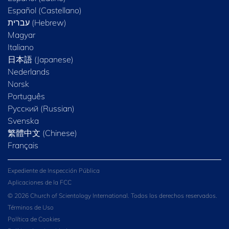
Español (Castellano)
Magyar
Italiano
日本語 (Japanese)
Nederlands
Norsk
Português
Русский (Russian)
Svenska
繁體中文 (Chinese)
Français
Expediente de Inspección Pública
Aplicaciones de la FCC
© 2026 Church of Scientology International. Todos los derechos reservados.
Términos de Uso
Política de Cookies