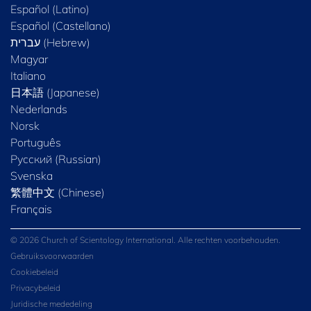
Español (Latino)
Español (Castellano)
Magyar
Italiano
日本語 (Japanese)
Nederlands
Norsk
Português
Русский (Russian)
Svenska
繁體中文 (Chinese)
Français
© 2026 Church of Scientology International. Alle rechten voorbehouden.
Gebruiksvoorwaarden
Cookiebeleid
Privacybeleid
Juridische mededeling