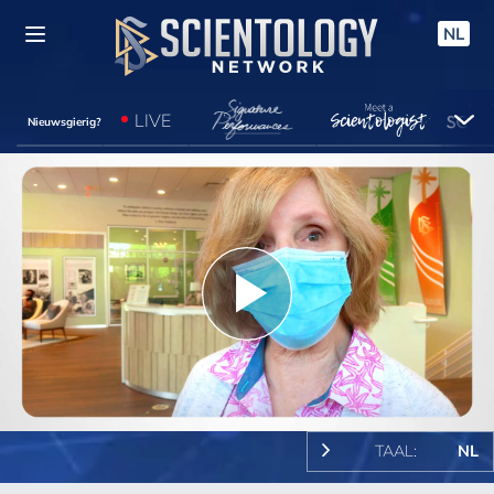
NL
LIVE
Nieuwsgierig?
Play
Video
TAAL:
NL