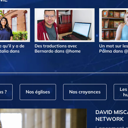
 qu’il y a de
Des traductions avec
Un mot sur le
talia dans
Bernardo dans @home
Pálma dans 
Les
s ?
Nos églises
Nos croyances
hu
DAVID MISC
NETWORK