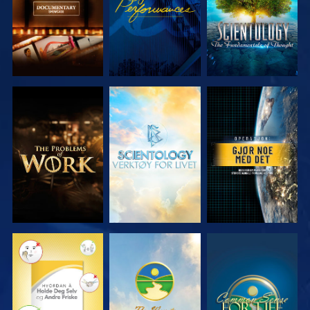
UTFORSK
UTFORSK
SE
SERIEN
SERIEN
SE
SE
SE