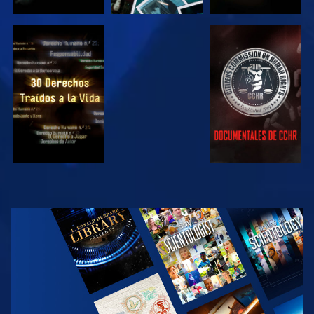
VE
VE
VE
VE
EXPLORA LAS
SERIES