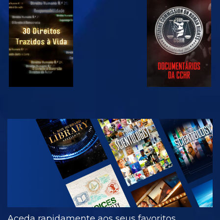
VER
VER
VER
VER
EXPLORAR A
SÉRIE
Aceda rapidamente aos seus favoritos