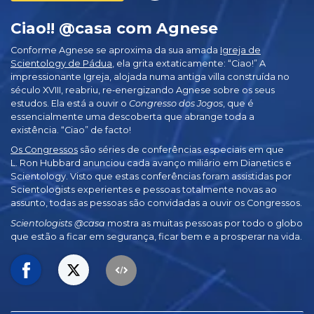
Ciao!! @casa com Agnese
Conforme Agnese se aproxima da sua amada
Igreja de
Scientology de Pádua
, ela grita extaticamente: “Ciao!” A
impressionante Igreja, alojada numa antiga villa construída no
século XVIII
, reabriu, re‑energizando Agnese sobre os seus
estudos. Ela está a ouvir o
Congresso dos Jogos
, que é
essencialmente uma descoberta que abrange toda a
existência. “Ciao” de facto!
Os Congressos
são séries de conferências especiais em que
L. Ron Hubbard anunciou cada avanço miliário em Dianetics e
Scientology. Visto que estas conferências foram assistidas por
Scientologists experientes e pessoas totalmente novas ao
assunto, todas as pessoas são convidadas a ouvir os Congressos.
Scientologists @casa
mostra as muitas pessoas por todo o globo
que estão a ficar em segurança, ficar bem e a prosperar na vida.