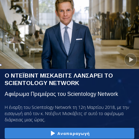
Ο ΝΤΕΪΒΙΝΤ ΜΙΣΚΑΒΙΤΣ ΛΑΝΣΑΡΕΙ ΤΟ
SCIENTOLOGY NETWORK
Αφιέρωμα Πρεμιέρας του Scientology Network
Η έναρξη του Scientology Network τη 12η Μαρτίου 2018, με την
εισαγωγή από τον κ. Ντέιβιντ Μισκάβιτς σ’ αυτό το αφιέρωμα
διάρκειας μιας ώρας.
Αναπαραγωγή