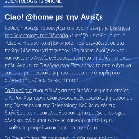
SCIENTOLOGISTS @HOME
Ciao! @home με την Ανιέζε
Καθώς η Ανιέζε προσεγγίζει την αγαπημένη της
Εκκλησία
της Scientology της Πάντοβα
, φωνάζει με ενθουσιασμό
«Ciao!». Η εκπληκτική Εκκλησία, που στεγάζεται σε μια
πρώην βίλα που χτίστηκε τον 18ο αιώνα, άνοιξε εκ νέου
και κάνει την Ανιέζε ενθουσιασμένη για τη μελέτη της και
πάλι.
Ακούει το
Συνέδριο περί Παιχνιδιών
, το οποίο έχει να
κάνει με μια ανακάλυψη που αφορά την ύπαρξη στο
σύνολό της. «Ciao» δε λες τίποτα!
Τα Συνέδρια
είναι ειδικές σειρές διαλέξεων με τις οποίες
ο Λ. Ρον Χάμπαρντ ανακοίνωσε κάθε ανακάλυψη-ορόσημο
της Dianetics και της Scientology. Καθώς αυτές τις
διαλέξεις τις παρακολουθούσαν έμπειροι Scientologist
αλλά και άνθρωποι εντελώς καινούριοι στο θέμα,
ο καθένας μπορεί να ακούσει τα Συνέδρια.
To
Scientologists @home
παρουσιάζει τους πολλούς