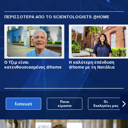
ΠΕΡΙΣΣΟΤΕΡΑ ΑΠΟ ΤΟ SCIENTOLOGISTS @HOME
Ο Τζιμ είναι
Η καλύτερη επένδυση
κατενθουσιασμένος @home
@home με τη Νατάλια
Ποιοι
Οι
Εισαγωγή
είμαστε
Εκκλησίες μας