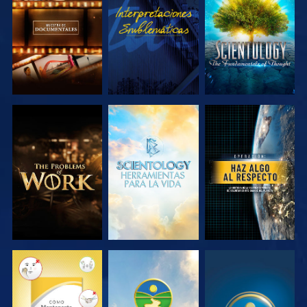
SERIES
SERIES
EXPLORA LAS
EXPLORA LAS
VE
SERIES
SERIES
VE
VE
VE