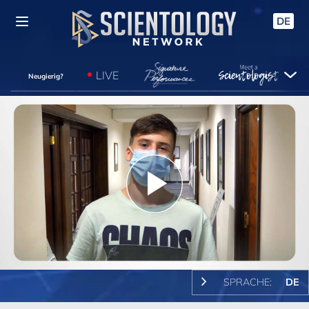
DE
LIVE
Neugierig?
Play
Video
SPRACHE:
DE