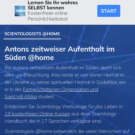
Lernen Sie Ihr wahres
SELBST kennen
START
Kostenfreier online
Persönlichkeitstest
SCIENTOLOGISTS @HOME
Antons zeitweiser Aufenthalt im
Süden @home
Bei Antons zeitweisem Aufenthalt im Süden dreht sich
alles um Erleuchtung. Also reiste er von seiner Heimat in
der Ukraine zu seiner spirituellen Heimat in Südafrika, wo
er in der
Fortgeschrittenen Organisation und
Saint Hill Afrika
studiert.
Entdecken Sie Scientology Werkzeuge für das Leben in
19 kostenfreien Online‑Kursen
aus dem
Scientology
Handbuch
, die in 17 Sprachen verfügbar sind.
Scientologists @home
präsentiert die vielen Menschen auf