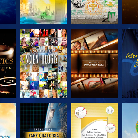
 LE
ESPLORA LE
ESPLORA LE
ES
SERIE
SERIE
A
ESPLORA LE
ESPLORA LE
ES
SERIE
SERIE