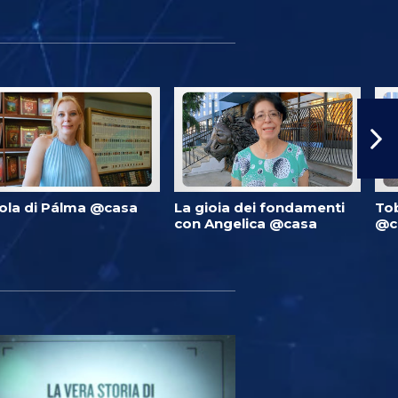
ola di Pálma @casa
La gioia dei fondamenti
Tob
con Angelica @casa
@c