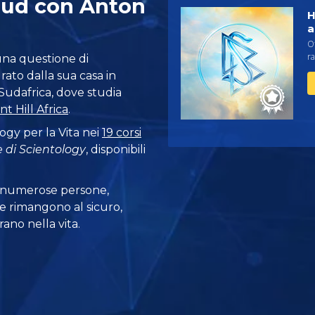
sud con Anton
H
a
Ot
ra
una questione di
rato dalla sua casa in
 Sudafrica, dove studia
t Hill Africa
.
ogy per la Vita nei
19 corsi
 di Scientology
, disponibili
 numerose persone,
e rimangono al sicuro,
ano nella vita.