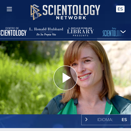
ES
Play
Video
IDIOMA:
ES