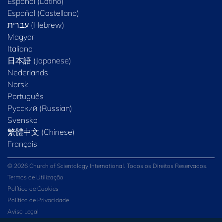
Español (Latino)
Español (Castellano)
Magyar
Italiano
日本語 (Japanese)
Nederlands
Norsk
Português
Русский (Russian)
Svenska
繁體中文 (Chinese)
Français
© 2026 Church of Scientology International. Todos os Direitos Reservados.
Termos de Utilização
Política de Cookies
Política de Privacidade
Aviso Legal