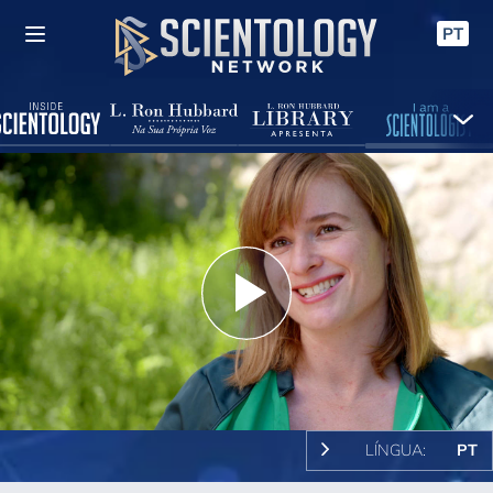
PT
Play
Video
LÍNGUA:
PT