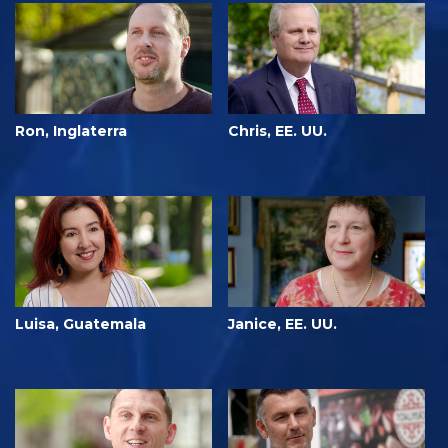
Ron, Inglaterra
Chris, EE. UU.
Luisa, Guatemala
Janice, EE. UU.