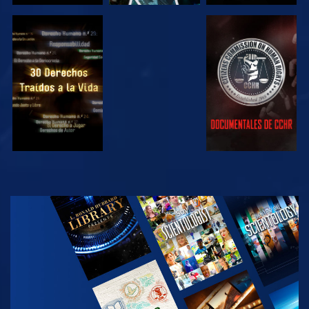
VE
VE
VE
VE
EXPLORA LAS
SERIES