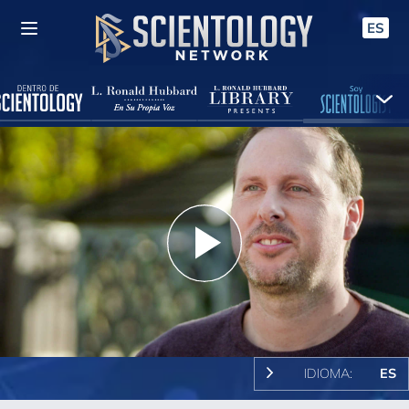
ES
Play
Video
IDIOMA:
ES