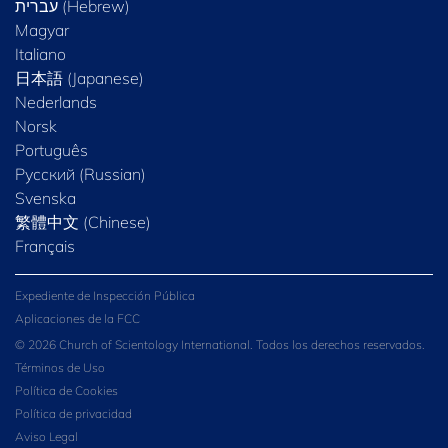
Magyar
Italiano
日本語 (Japanese)
Nederlands
Norsk
Português
Русский (Russian)
Svenska
繁體中文 (Chinese)
Français
Expediente de Inspección Pública
Aplicaciones de la FCC
© 2026 Church of Scientology International. Todos los derechos reservados.
Términos de Uso
Política de Cookies
Política de privacidad
Aviso Legal