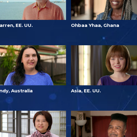
arren, EE. UU.
Ohbaa Yhaa, Ghana
ndy, Australia
Asia, EE. UU.