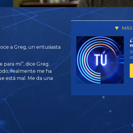
MÁS
¿
m
oce a Greg, un entusiasta
Si
co
e para mí”, dice Greg.
 todo, realmente me ha
ue está mal. Me da una