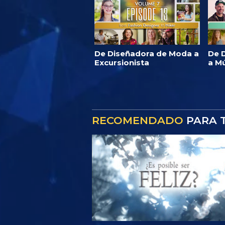
De Diseñadora de Moda a
De D
Excursionista
a M
RECOMENDADO
PARA T