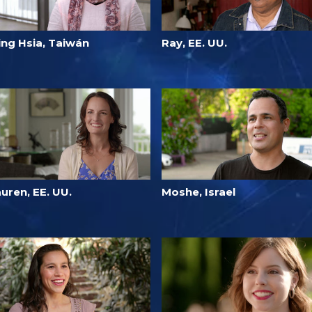
ing Hsia, Taiwán
Ray, EE. UU.
uren, EE. UU.
Moshe, Israel