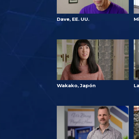
Dave, EE. UU.
M
Wakako, Japón
La