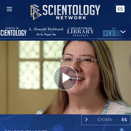
ES
Play
Video
IDIOMA:
ES