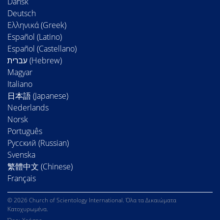
Dansk
Deutsch
Ελληνικά (Greek)
Español (Latino)
Español (Castellano)
Magyar
Italiano
日本語 (Japanese)
Nederlands
Norsk
Português
Русский (Russian)
Svenska
繁體中文 (Chinese)
Français
© 2026 Church of Scientology International. Όλα τα Δικαιώματα
Κατοχυρωμένα.