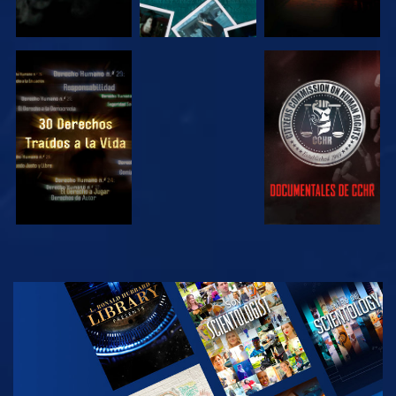
VE
VE
VE
VE
EXPLORA LAS
SERIES