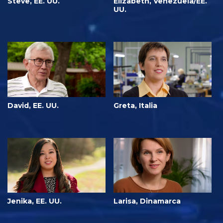
Steve, EE. UU.
Elizabeth, Venezuela/EE.
UU.
David, EE. UU.
Greta, Italia
Jenika, EE. UU.
Larisa, Dinamarca