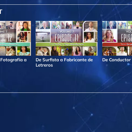
T
 Fotografía a
De Surfista a Fabricante de
De Conductor 
Letreros