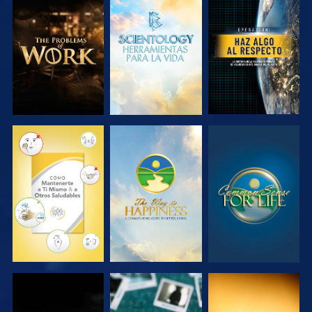
EXPLORA LAS
EXPLORA LAS
VE
SERIES
SERIES
VE
VE
VE