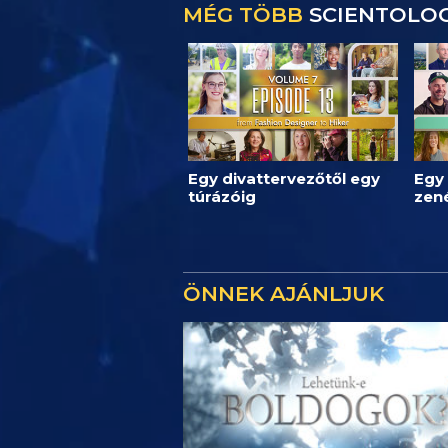
MÉG TÖBB
SCIENTOLOG
Egy divattervezőtől egy
Egy 
túrázóig
zen
ÖNNEK AJÁNLJUK