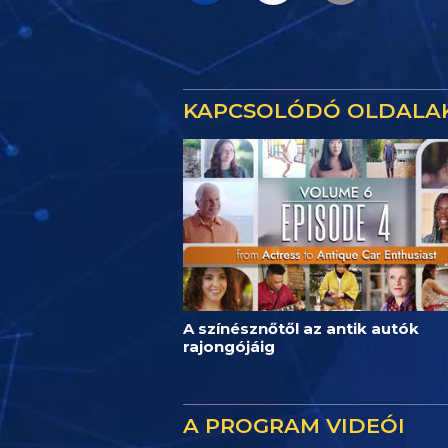
KAPCSOLÓDÓ OLDALA
A színésznőtől az antik autók
rajongójáig
A PROGRAM VIDEÓI