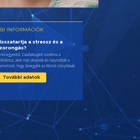
BI INFORMÁCIÓK
isszatartja a stressz és a
zorongás?
incs egyedül. Csatlakozzon azokhoz a
lliókhoz, akik már olvasták és használták a
aneticset,
hogy átvegyék az életük irányítását.
További adatok