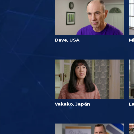
Dave, USA
Mi
Vakako, Japán
L