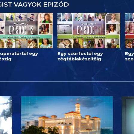
IST VAGYOK EPIZÓD
operatőrtől egy
Egy szörföstől egy
Egy
észig
cégtáblakészítőig
szo