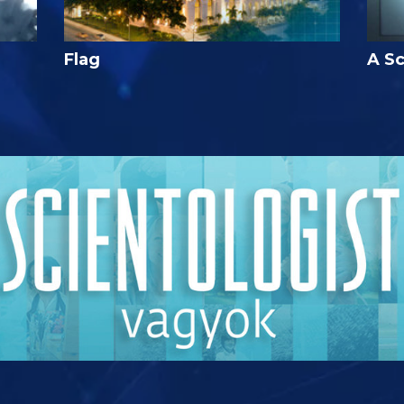
Flag
A Sc