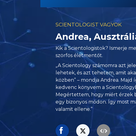
SCIENTOLOGIST VAGYOK
Andrea, Ausztráli
Kik a Scientologistok? Ismerje me
szörfös életmentőt.
„A Scientology számomra azt je
lehetek, és azt tehetem, amit ak
közben” – mondja Andrea. Majd így
kedvenc könyvem a Scientology
Megértettem, hogy miért érzek 
egy bizonyos módon. Így most m
valamit ellene.”