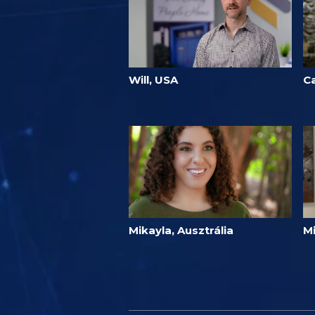
Will, USA
C
Mikayla, Ausztrália
M