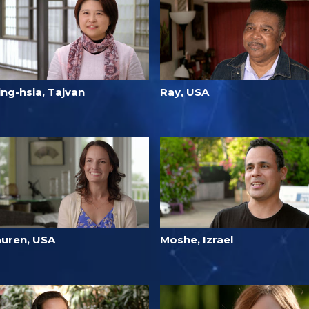
ng-hsia, Tajvan
Ray, USA
auren, USA
Moshe, Izrael