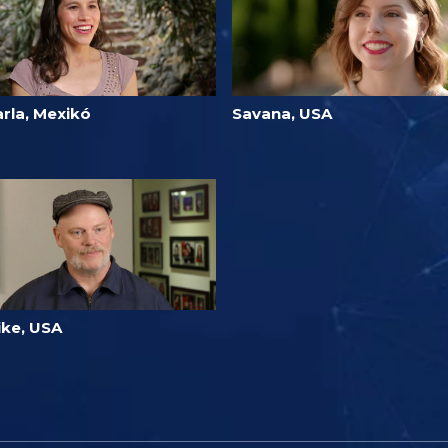
arla, Mexikó
Savana, USA
ike, USA