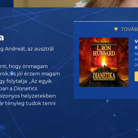
TOVÁB
a
V
s
g Andreát, az ausztrál
N
mi
Di
lenti, hogy önmagam
arok, és jól érzem magam
 folytatja: „Az egyik
ban a
Dianetics
.
bizonyos helyzetekben
ár tényleg tudok tenni