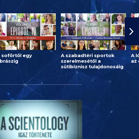
 sofőrtől egy
A szabadtéri sportok
A l
brászig
szerelmesétől a
az
sütibiznisz tulajdonosáig