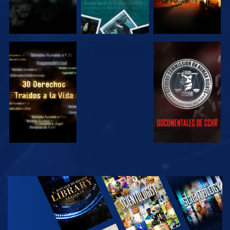
VE
VE
VE
VE
EXPLORA LAS
SERIES