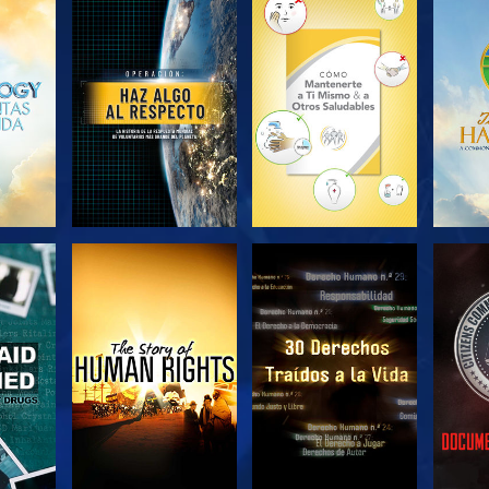
EXPLORA LAS
EXPLORA LAS
EX
SERIES
SERIES
VE
VE