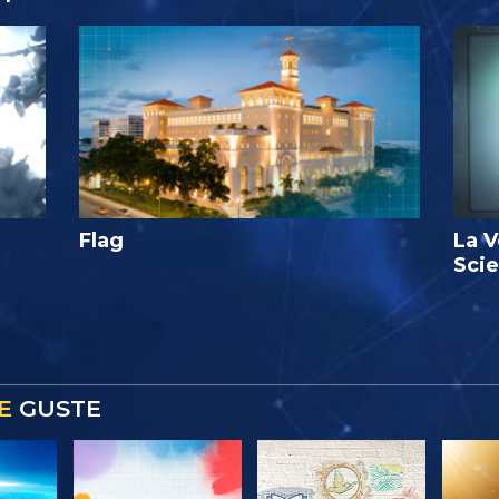
Flag
La V
Sci
E
GUSTE