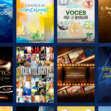
LAS
EXPLORA LAS
EXPLORA LAS
EX
S
SERIES
SERIES