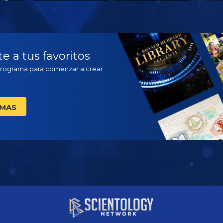
VE
VE
EX
 a tus favoritos
Programa para comenzar a crear
AMAS