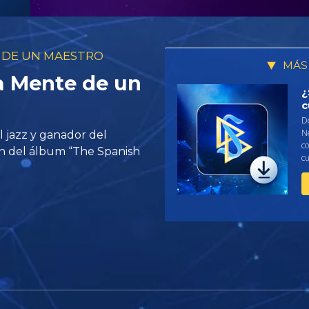
E DE UN MAESTRO
MÁS
la Mente de un
¿
c
De
N
l jazz y ganador del
c
ón del álbum “The Spanish
c