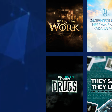
EXPLORA LAS
VE
SERIES
VE
VE