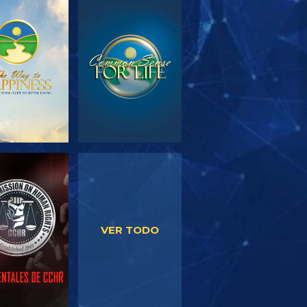
PLORA LAS
VE
SERIES
VE
VE
VER TODO