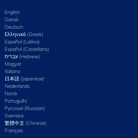
English
Dansk
Deutsch
Ελληνικά (Greek)
Español (Latino)
Español (Castellano)
Magyar
Italiano
日本語 (Japanese)
Nederlands
Norsk
Português
Русский (Russian)
Svenska
繁體中文 (Chinese)
Français