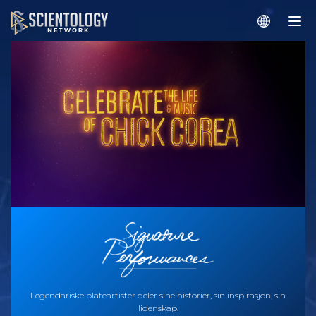
Legendariske plateartister deler sine historier, sin inspirasjon, sin
lidenskap.