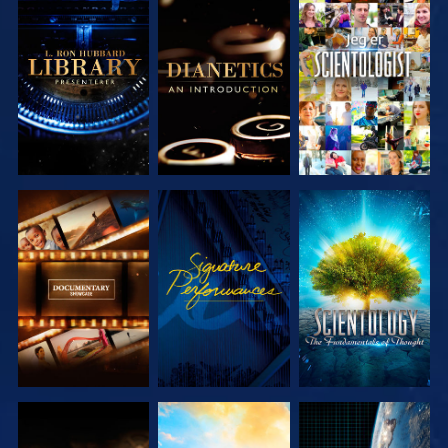
UTFORSK
UTFORSK
SE
SERIEN
SERIEN
UTFORSK
SE
UTFORSK
SERIEN
SERIEN