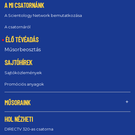
A MI CSATORNÁNK
A Scientology Network bemutatkozása
A csatornáról
ÉLŐ TÉVÉADÁS
Műsorbeosztás
SAJTÓHÍREK
Sajtóközlemények
Promóciós anyagok
MŰSORAINK
HOL NÉZHETI
DIRECTV 320‑as csatorna