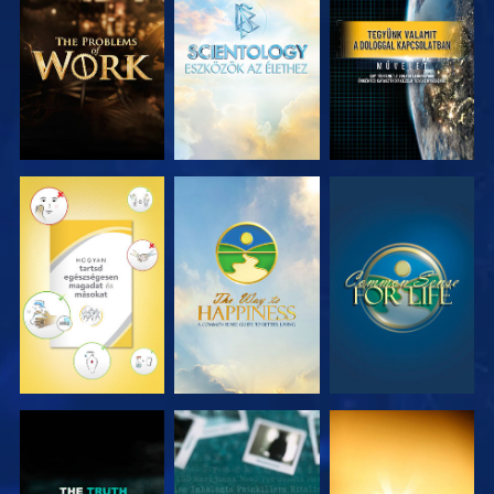
A SOROZAT
A SOROZAT
MŰSORNÉZÉS
RÉSZEI
RÉSZEI
MŰSORNÉZÉS
MŰSORNÉZÉS
MŰSORNÉZÉS
MŰSORNÉZÉS
MŰSORNÉZÉS
MŰSORNÉZÉS