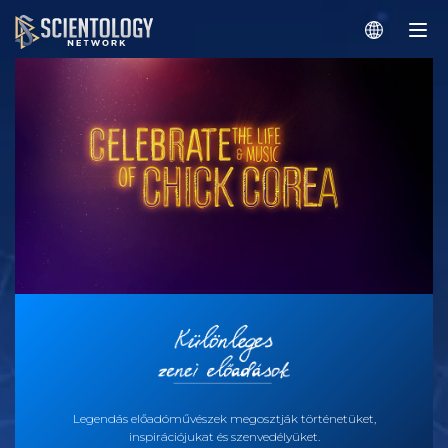
Legendás előadóművészek megosztják történetüket,
inspirációjukat és szenvedélyüket.