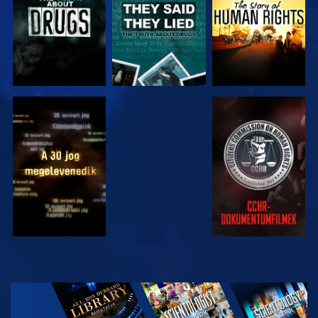
MŰSORNÉZÉS
MŰSORNÉZÉS
MŰSORNÉZÉS
MŰSORNÉZÉS
A SOROZAT
RÉSZEI