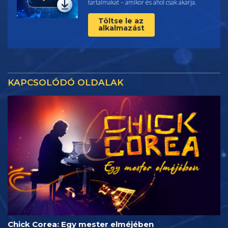
tartalmakat – amikor és ahol csak akarja.
Töltse le az
alkalmazást
KAPCSOLÓDÓ OLDALAK
Chick Corea: Egy mester elméjében