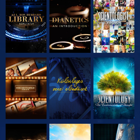
A SOROZAT
A SOROZAT
MŰSORNÉZÉS
RÉSZEI
RÉSZEI
A SOROZAT
MŰSORNÉZÉS
A SOROZAT
RÉSZEI
RÉSZEI