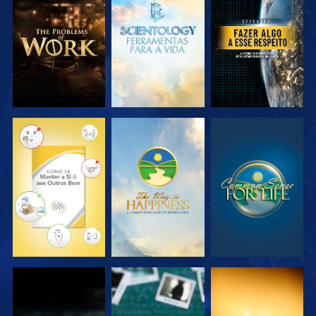
EXPLORAR A
EXPLORAR A
VER
SÉRIE
SÉRIE
VER
VER
VER
VER
VER
VER