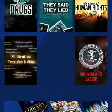
VER
VER
VER
VER
EXPLORAR A
SÉRIE