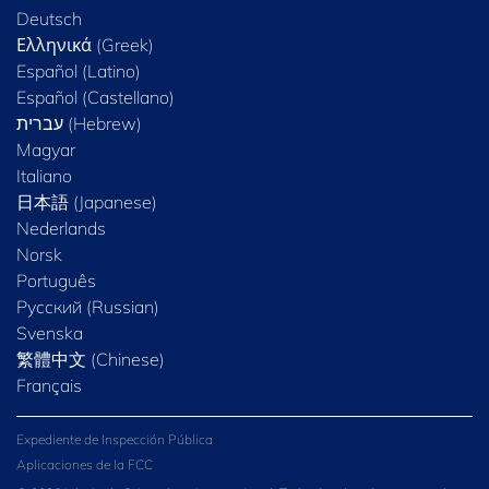
Deutsch
Ελληνικά (Greek)
Español (Latino)
Español (Castellano)
Magyar
Italiano
日本語 (Japanese)
Nederlands
Norsk
Português
Русский (Russian)
Svenska
繁體中文 (Chinese)
Français
Expediente de Inspección Pública
Aplicaciones de la FCC