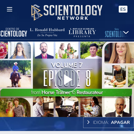
ES
Play
Video
IDIOMA:
APAGAR