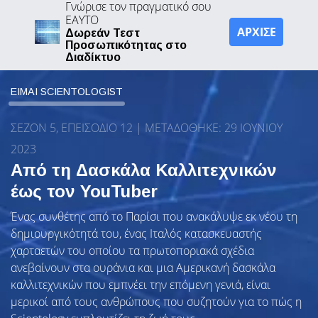
Γνώρισε τον πραγματικό σου
ΕΑΥΤΟ
ΑΡΧΙΣΕ
Δωρεάν Τεστ
Προσωπικότητας στο
Διαδίκτυο
ΕΙΜΑΙ SCIENTOLOGIST
ΣΕΖΟΝ 5, ΕΠΕΙΣΟΔΙΟ 12 | ΜΕΤΑΔΌΘΗΚΕ: 29 ΙΟΥΝΊΟΥ
2023
Από τη Δασκάλα Καλλιτεχνικών
έως τον YouTuber
Ένας συνθέτης από το Παρίσι που ανακάλυψε εκ νέου τη
δημιουργικότητά του, ένας Ιταλός κατασκευαστής
χαρταετών του οποίου τα πρωτοποριακά σχέδια
ανεβαίνουν στα ουράνια και μια Αμερικανή δασκάλα
καλλιτεχνικών που εμπνέει την επόμενη γενιά, είναι
μερικοί από τους ανθρώπους που συζητούν για το πώς η