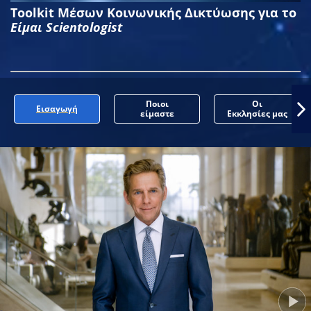
Toolkit Μέσων Κοινωνικής Δικτύωσης για το
Είμαι Scientologist
Ποιοι
Οι
Εισαγωγή
είμαστε
Εκκλησίες μας