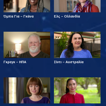
Όμπα Για – Γκάνα
Ελς – Ολλανδία
Γκρεγκ – ΗΠΑ
Σίντι – Αυστραλία