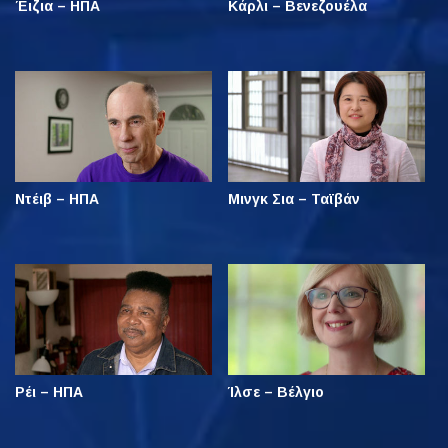
Έιζια – ΗΠΑ
Κάρλι – Βενεζουέλα
Ντέιβ – ΗΠΑ
Μινγκ Σια – Ταϊβάν
Ρέι – ΗΠΑ
Ίλσε – Βέλγιο