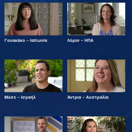
Γουακάκο – Ιαπωνία
Λόρεν – ΗΠΑ
Μόσε – Ισραήλ
Άντρια – Αυστραλία