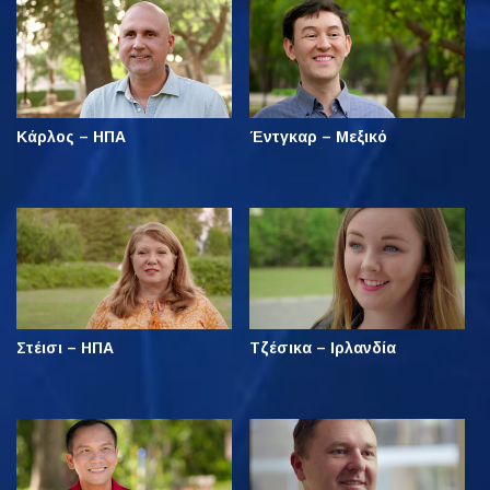
Κάρλος – ΗΠΑ
Έντγκαρ – Μεξικό
Στέισι – ΗΠΑ
Τζέσικα – Ιρλανδία