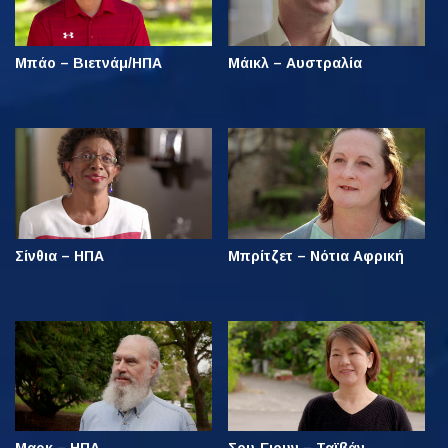
Μπάο – Βιετνάμ/ΗΠΑ
Μάικλ – Αυστραλία
Σίνθια – ΗΠΑ
Μπρίτζετ – Νότια Αφρική