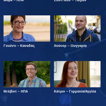
Μαρκ – ΗΠΑ
Σου‑Γιουν – Ταϊβάν
Γουέντι – Καναδάς
Χούνορ – Ουγγαρία
Ντέιβιντ – ΗΠΑ
Κάτριν – Γερμανία/Αγγλία