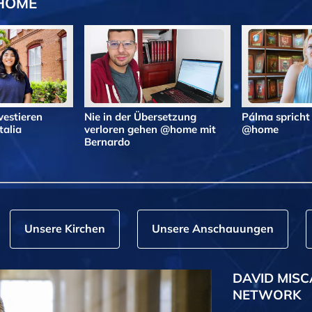
@HOME
vestieren
Nie in der Übersetzung
Pálma spricht
alia
verloren gehen @home mit
@home
Bernardo
Unsere Kirchen
Unsere Anschauungen
DAVID MISC
NETWORK