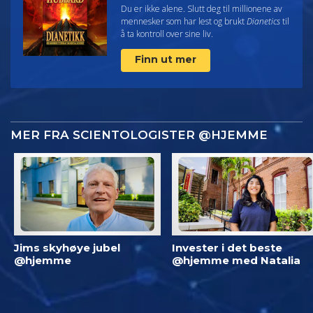
Du er ikke alene. Slutt deg til millionene av
mennesker som har lest og brukt
Dianetics
til
å ta kontroll over sine liv.
Finn ut mer
MER FRA SCIENTOLOGISTER @HJEMME
Jims skyhøye jubel
Invester i det beste
@hjemme
@hjemme med Natalia