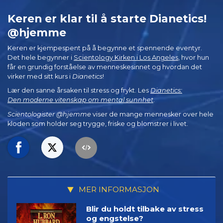
Keren er klar til å starte Dianetics!
@hjemme
Keren er kjempespent på å begynne et spennende eventyr.
Det hele begynner i
Scientology Kirken i Los Angeles
, hvor hun
får en grundig forståelse av menneskesinnet og hvordan det
virker med sitt kurs i
Dianetics
!
Lær den sanne årsaken til stress og frykt. Les
Dianetics:
Den moderne vitenskap om mental sunnhet
.
Scientologister @hjemme
viser de mange mennesker over hele
kloden som holder seg trygge, friske og blomstrer i livet.
MER INFORMASJON
Blir du holdt tilbake av stress
og engstelse?