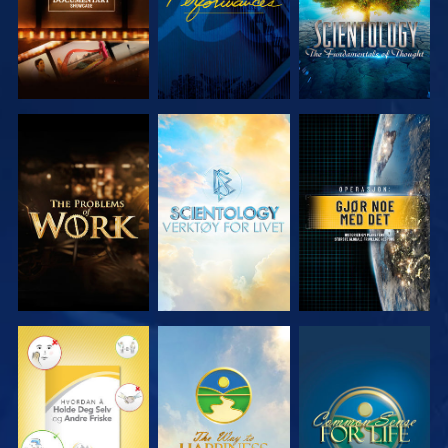
UTFORSK
UTFORSK
SE
SERIEN
SERIEN
SE
SE
SE