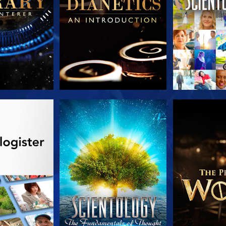
 SERIEN
SE
UDFORSK