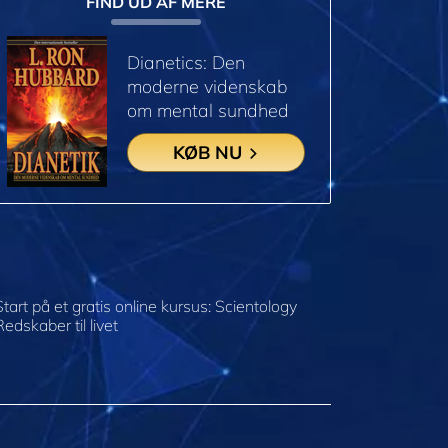
FIND UD AF MERE
Dianetics: Den
moderne videnskab
om mental sundhed
KØB NU
Start på et gratis online kursus: Scientology
Redskaber til livet