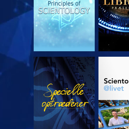
SE
UDFORSK