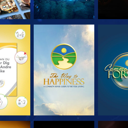
 SERIEN
SE
S