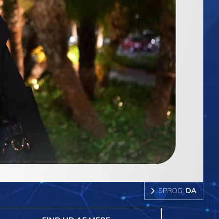
SPROG:
DA