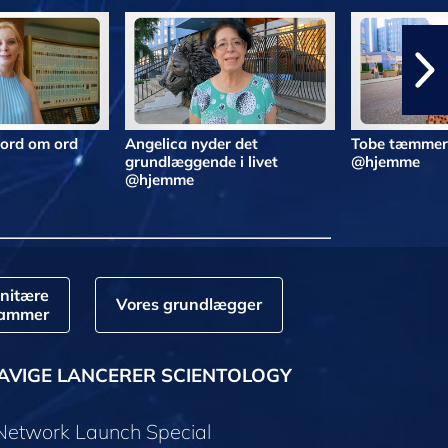
 ord om ord
Angelica nyder det
Tobe tæmmer 
grundlæggende i livet
@hjemme
@hjemme
nitære
Vores grundlægger
rammer
AVIGE LANCERER SCIENTOLOGY
 Network Launch Special