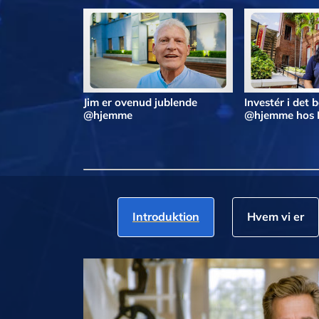
Jim er ovenud jublende
Investér i det 
@hjemme
@hjemme hos 
Introduktion
Hvem vi er