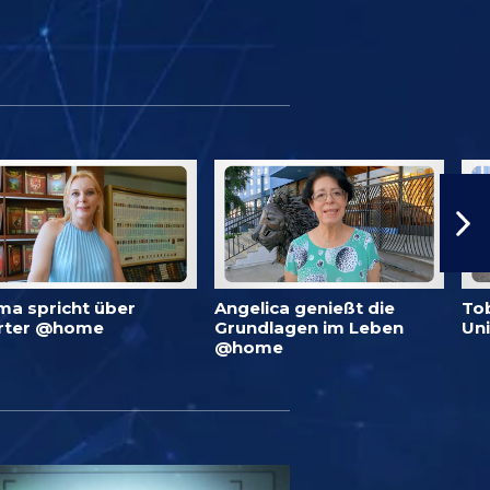
ma spricht über
Angelica genießt die
To
rter @home
Grundlagen im Leben
Un
@home