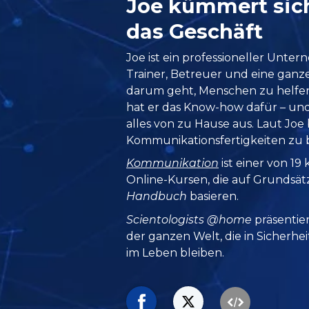
Joe kümmert si
das Geschäft
Joe ist ein professioneller Unte
Trainer, Betreuer und eine gan
darum geht, Menschen zu helfen
hat er das Know-how dafür – und
alles von zu Hause aus. Laut Joe 
Kommunikationsfertigkeiten zu 
Kommunikation
ist einer von 19
Online-Kursen, die auf Grundsä
Handbuch
basieren.
Scientologists @home
präsentie
der ganzen Welt, die in Sicherhe
im Leben bleiben.