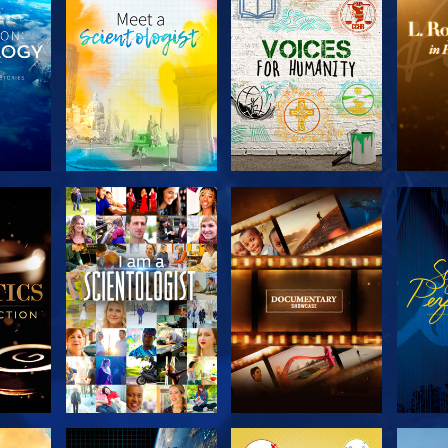
SERIE
SERIE
KEN
ENTDECKEN
ENTDECKEN
EN