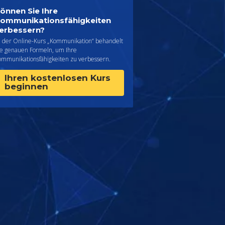
önnen Sie Ihre
ommunikations­fähigkeiten
erbessern?
a, der Online-Kurs „Kommunikation“ behandelt
ie genauen Formeln, um Ihre
ommunikationsfähigkeiten zu verbessern.
Ihren kostenlosen Kurs
beginnen