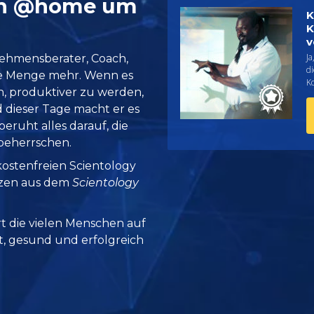
ch @home um
K
K
v
J
rnehmensberater, Coach,
d
ze Menge mehr. Wenn es
K
, produktiver zu werden,
 dieser Tage macht er es
beruht alles darauf, die
beherrschen.
 kostenfreien Scientology
tzen aus dem
Scientology
rt die vielen Menschen auf
it, gesund und erfolgreich