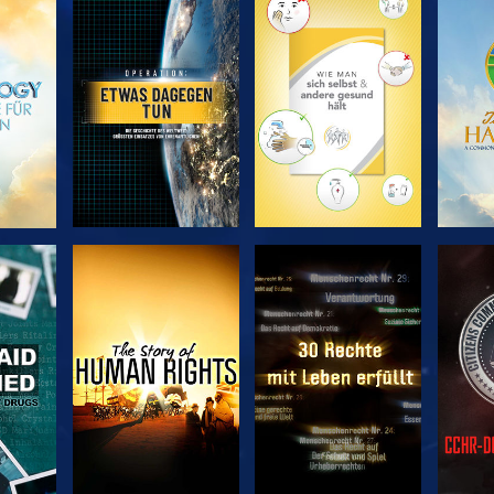
EN
SERIE
SERIE
ENTDECKEN
ENTDECKEN
EN
EN
ANSEHEN
ANSEHEN
A