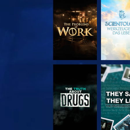
SERIE
ANSEH
ENTDECKEN
ANSEHEN
ANSEH