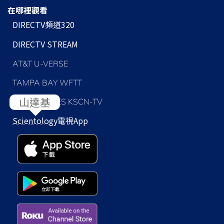
在哪裡觀看
DIRECTV頻道320
DIRECTV STREAM
AT&T U-VERSE
TAMPA BAY WFTT
LOS ANGELES KSCN-TV
Scientology
電視App