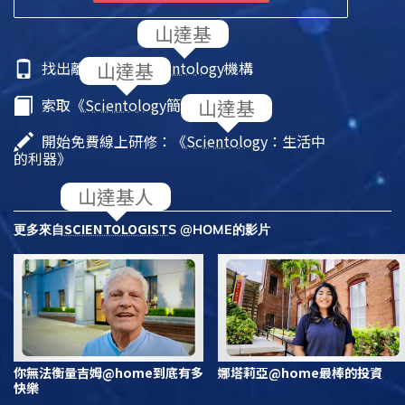
找出離你最近的
Scientology
機構
索取《
Scientology
簡介》小冊子
開始免費線上研修：《
Scientology
：生活中
的利器》
SCIENTOLOGIST
更多來自
S @HOME的影片
你無法衡量吉姆@home到底有多
娜塔莉亞@home最棒的投資
快樂