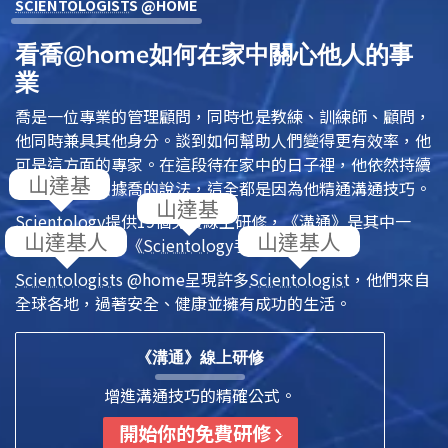
SCIENTOLOGIST
S @HOME
看喬@home如何在家中關心他人的事
業
喬是一位專業的管理顧問，同時也是教練、訓練師、顧問，
他同時兼具其他身分。談到如何幫助人們變得更有效率，他
可是這方面的專家。在這段待在家中的日子裡，他依然持續
幫助人們。根據喬的說法，這全都是因為他精通溝通技巧。
Scientology
提供19個免費線上研修，
《溝通》
是其中一
個，全都是基於
《
Scientology
手冊》
中的原則。
Scientologist
s @home
呈現許多
Scientologist
，他們來自
全球各地，過著安全、健康並擁有成功的生活。
《溝通》線上研修
增進溝通技巧的精確公式。
開始你的免費研修