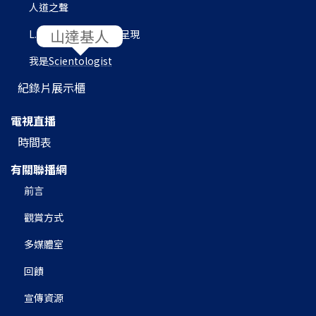
人道之聲
L. 羅恩 賀伯特圖書館呈現
我是
Scientologist
紀錄片展示櫃
電視直播
時間表
有關聯播網
前言
觀賞方式
多媒體室
回饋
宣傳資源