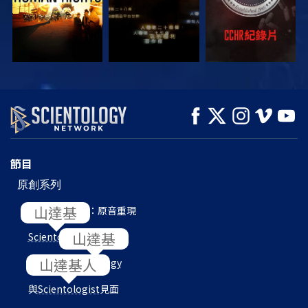
觀看
觀看
探索系列節目
節目
原創系列
L. 羅恩 賀伯特：原音重現
Scientology
內部
目的地：
Scientology
與
Scientologist
見面