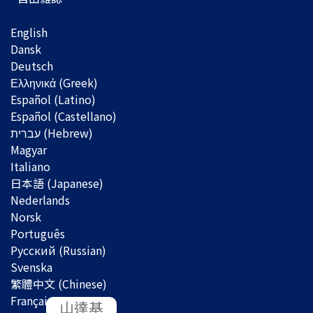
English
Dansk
Deutsch
Ελληνικά (Greek)
Español (Latino)
Español (Castellano)
Magyar
Italiano
日本語 (Japanese)
Nederlands
Norsk
Português
Русский (Russian)
Svenska
繁體中文 (Chinese)
Français