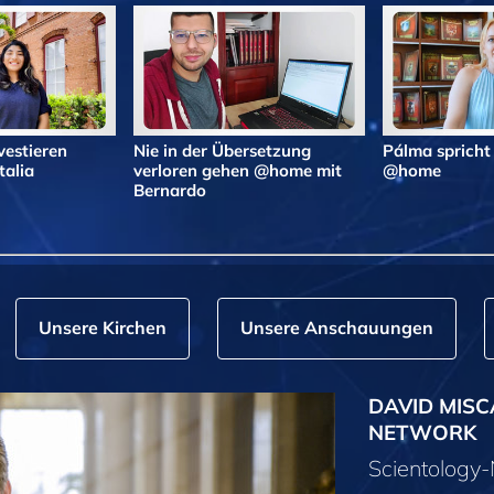
vestieren
Nie in der Übersetzung
Pálma spricht
alia
verloren gehen @home mit
@home
Bernardo
Unsere Kirchen
Unsere Anschauungen
DAVID MISC
NETWORK
Scientolog