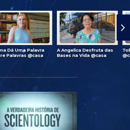
ma Dá Uma Palavra
A Angelica Desfruta das
To
re Palavras @casa
Bases na Vida @casa
@c