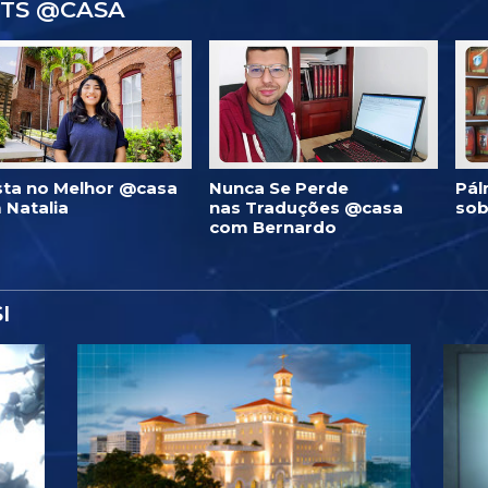
STS @CASA
ista no Melhor @casa
Nunca Se Perde
Pál
 Natalia
nas Traduções @casa
sob
com Bernardo
I