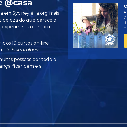
e @casa
Q
a
da em Sydney
é “a org mais
O 
s beleza do que parece à
da
ela experimenta conforme
pa
 dos 19 cursos on‑line
l de Scientology.
uitas pessoas por todo o
ança, ficar bem e a