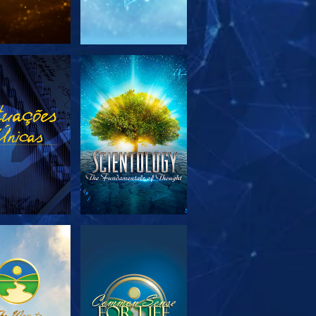
PLORAR A
VER
SÉRIE
PLORAR A
VER
SÉRIE