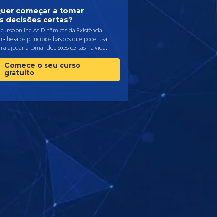
uer começar a tomar
s decisões certas?
curso online As Dinâmicas da Existência
r‑lhe‑á os princípios básicos que pode usar
ra ajudar a tomar decisões certas na vida.
Comece o seu curso
gratuito