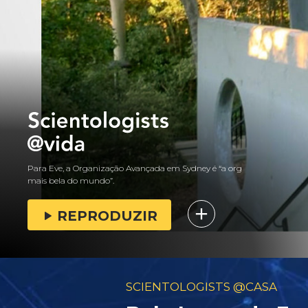
Para Eve, a Organização Avançada em Sydney é “a org
mais bela do mundo”.
REPRODUZIR
SCIENTOLOGISTS @CASA