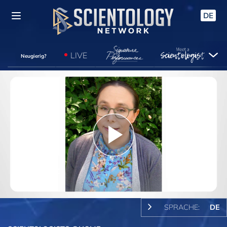
DE
LIVE
Neugierig?
Play
Video
SPRACHE:
DE