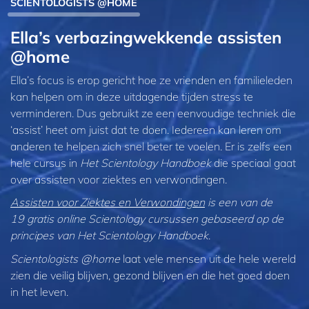
SCIENTOLOGISTS @HOME
Ella’s verbazingwekkende assisten
@home
Ella’s focus is erop gericht hoe ze vrienden en familieleden
kan helpen om in deze uitdagende tijden stress te
verminderen. Dus gebruikt ze een eenvoudige techniek die
‘assist’ heet om juist dat te doen. Iedereen kan leren om
anderen te helpen zich snel beter te voelen. Er is zelfs een
hele cursus in
Het Scientology Handboek
die speciaal gaat
over assisten voor ziektes en verwondingen.
Assisten voor Ziektes en Verwondingen
is een van de
19 gratis online Scientology cursussen gebaseerd op de
principes van Het Scientology Handboek
.
Scientologists @home
laat vele mensen uit de hele wereld
zien die veilig blijven, gezond blijven en die het goed doen
in het leven.