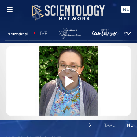
NL
LIVE
Nieuwsgierig?
Play
Video
TAAL:
NL