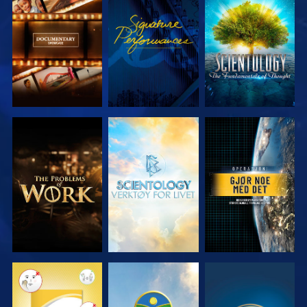
UTFORSK
SE
UTFORSK
SERIEN
SERIEN
UTFORSK
UTFORSK
SE
SERIEN
SERIEN
SE
SE
SE