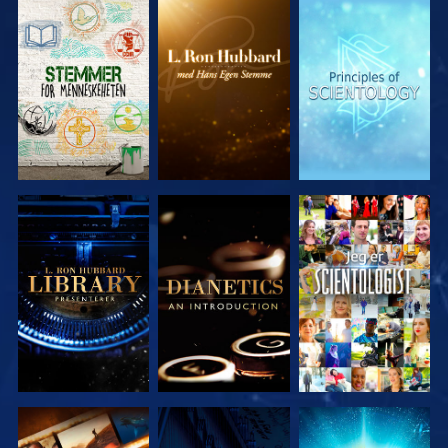
UTFORSK
UTFORSK
UTFORSK
SERIEN
SERIEN
SERIEN
UTFORSK
UTFORSK
SE
SERIEN
SERIEN