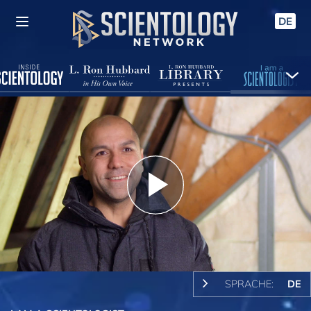
DE
Play
Video
SPRACHE:
DE