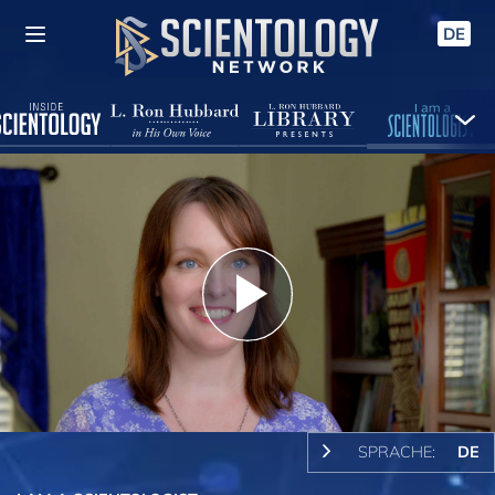
DE
Play
Video
SPRACHE:
DE