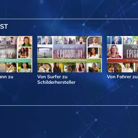
IST
nn zu
Von Surfer zu
Von Fahrer zu
Schilderhersteller