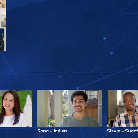
Sana – Indien
Sizwe – Südaf