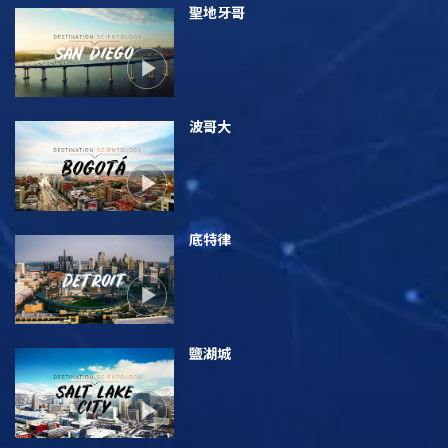
聖地牙哥
波哥大
底特律
鹽湖城