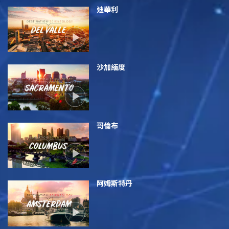
迪華利
沙加緬度
哥倫布
阿姆斯特丹