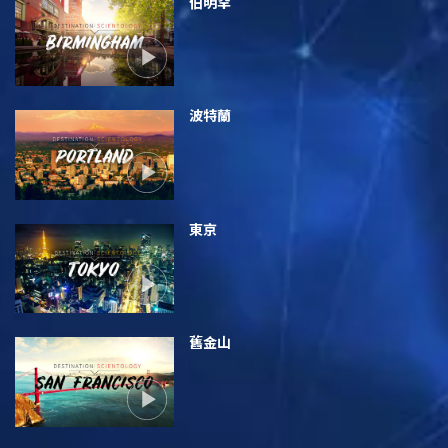
伯明罕
波特蘭
東京
舊金山