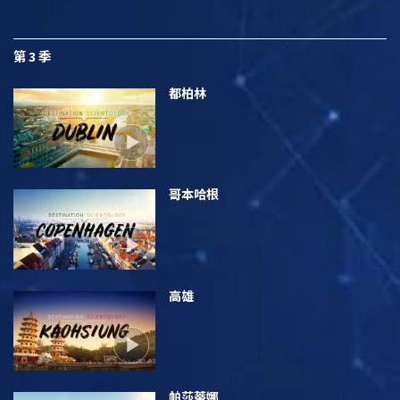
第 3 季
都柏林
哥本哈根
高雄
帕莎蒂娜