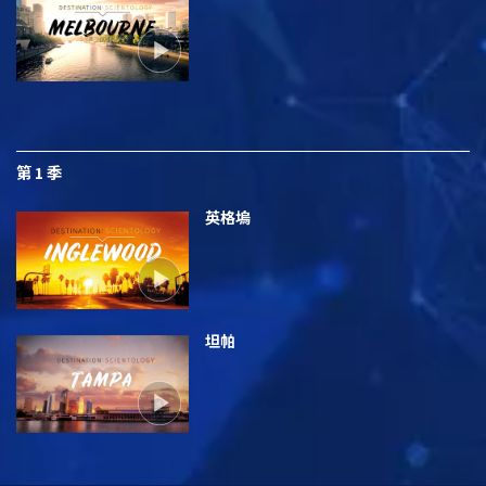
第 1 季
英格塢
坦帕