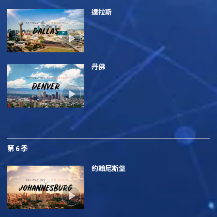
達拉斯
丹佛
第 6 季
約翰尼斯堡