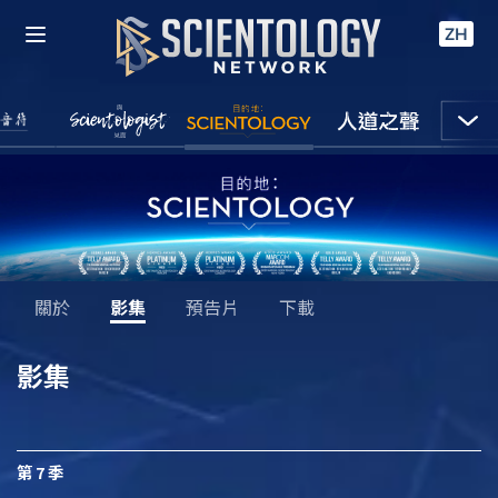
ZH
關於
影集
預告片
下載
影集
第 7 季