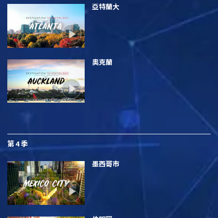
亞特蘭大
奧克蘭
第 4 季
墨西哥市