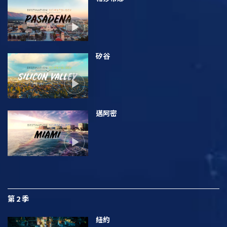
矽谷
邁阿密
第 2 季
紐約