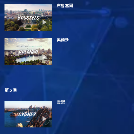
布魯塞爾
奧蘭多
第 5 季
雪梨