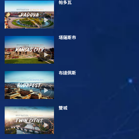
帕多瓦
堪薩斯市
布達佩斯
雙城