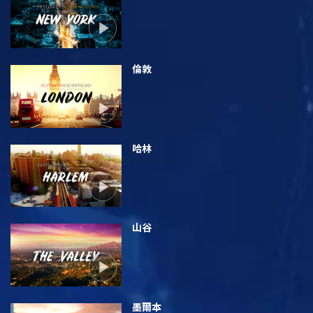
倫敦
哈林
山谷
墨爾本