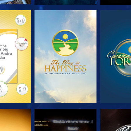
 SERIEN
TITTA
TIT
TA
TITTA
TIT