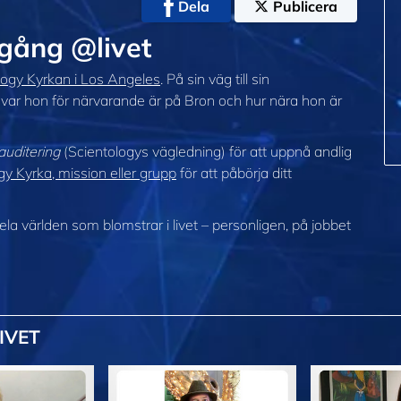
Dela
Publicera
mgång @livet
logy Kyrkan i Los Angeles
. På sin väg till sin
å var hon för närvarande är på Bron och hur nära hon är
auditering
(Scientologys vägledning) för att uppnå andlig
y Kyrka, mission eller grupp
för att påbörja ditt
 hela världen som blomstrar
i livet – personligen,
på jobbet
IVET