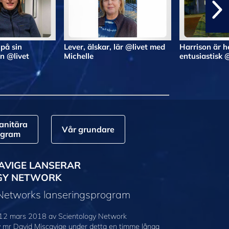
 på sin
Lever, älskar, lär @livet med
Harrison är he
n @livet
Michelle
entusiastisk 
nitära
Vår grundare
ogram
AVIGE LANSERAR
GY NETWORK
 Networks lanseringsprogram
12 mars 2018 av Scientology Network
v mr David Miscavige under detta en timme långa