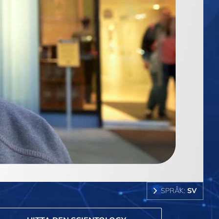
SPRÅK:
SV