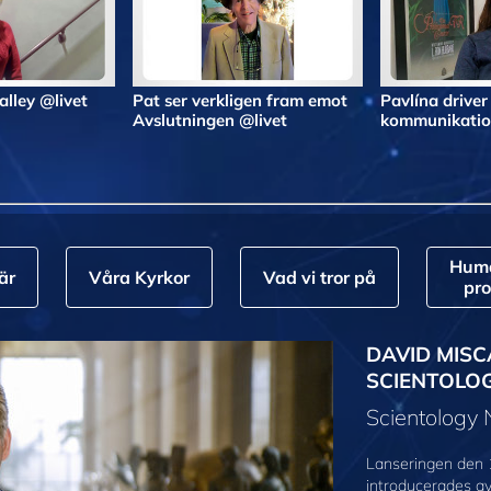
Valley @livet
Pat ser verkligen fram emot
Pavlína driver
Avslutningen @livet
kommunikatio
Huma
är
Våra Kyrkor
Vad vi tror på
pr
DAVID MISC
SCIENTOLO
Scientology
Lanseringen den 
introducerades a