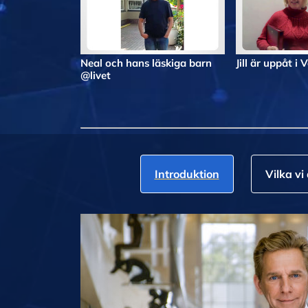
Neal och hans läskiga barn
Jill är uppåt i 
@livet
Introduktion
Vilka vi 