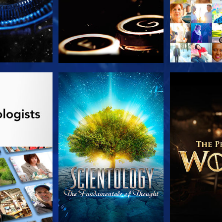
 SERIEN
TITTA
UTFORSKA