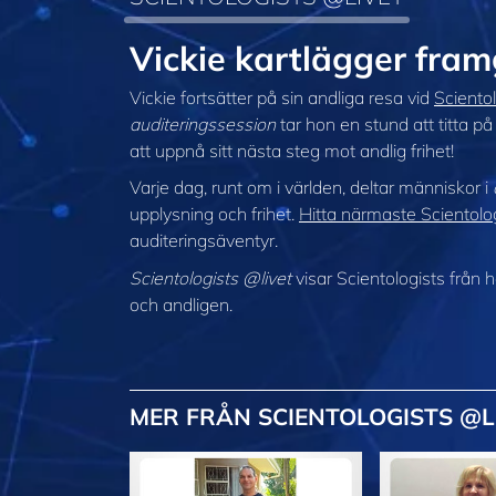
Vickie kartlägger fra
Vickie fortsätter på sin andliga resa vid
Sciento
auditeringssession
tar hon en stund att titta p
att uppnå sitt nästa steg mot andlig frihet!
Varje dag, runt om i världen, deltar människor i
upplysning och frihet.
Hitta närmaste Scientolog
auditeringsäventyr.
Scientologists @livet
visar Scientologists från
och andligen.
MER
FRÅN SCIENTOLOGISTS @L