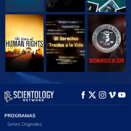
VE
VE
VE
VE
VE
EXPLORA LAS
SERIES
PROGRAMAS
Series Originales