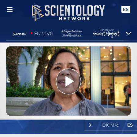
ES
EN VIVO
¿Curioso?
Play
Video
IDIOMA:
ES