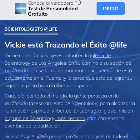
Conoce al verdadero TÚ
INICIO
Test de Personalidad
Gratuito
SCIENTOLOGISTS @LIFE
Vickie está Trazando el Éxito @life
Vickie continúa su viaje espiritual en la
Iglesia de
Scientology de Los Ángeles
. En su camino a su sesión de
auditación
, ella se toma un momento para ver dónde está
actualmente en el Puente ¡y lo cerca que está de lograr su
siguiente paso hacia la libertad espiritual!
Cada día, por todo el mundo, la gente participa en la
auditación
(asesoramiento de Scientology) para alcanzar la
iluminación espiritual y libertad.
Encuentra la Iglesia, misión
o grupo de Scientology más cercano
para comenzar tu
aventura de la auditación.
Scientologists @life
presenta a Scientologists de todo el